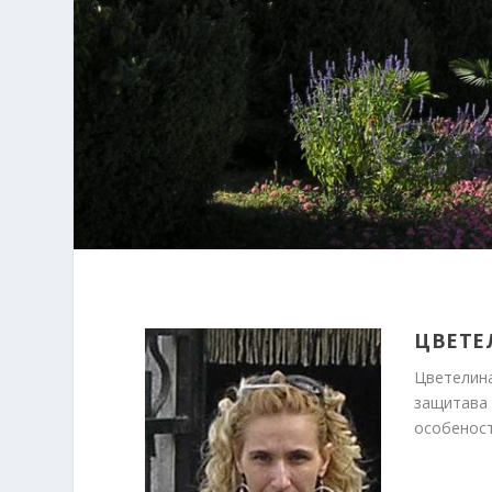
ЦВЕТЕ
Цветелина
защитава 
особеност