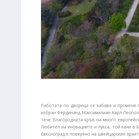
Работата по двореца се забавя и променя п
избран Фердинанд Максимилиан Карл Леополд М
тече благородната кръв на много европейск
Любител на иновациите и лукса, той кани в 
Евксноград е поверено на швейцарския архит