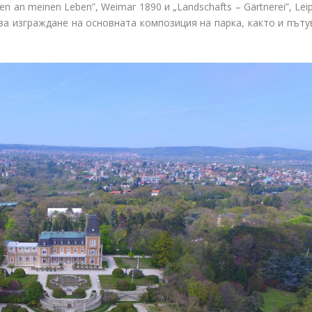
 an meinen Leben”, Weimar 1890 и „Landschafts – Gärtnerei”, Lei
а изграждане на основната композиция на парка, както и пътув