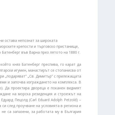
ни остава непознат за широката
морските крепости и търговско пристанище,
 Батенберг във Варна през лятото на 1880 г.
който княз Батенберг преспива, го карат да
лгарски игумен, манастирът се стопанисва от
ори „подаряват” „Св. Димитър” с прилежащата
земи и започва изграждането на комплекса. В
o). Да проектира двореца е поканен видният
раждане на морска резиденция и строежът на
Едуард Пецолд (Carl Eduard Adolph Petzold) –
 си след проучване на условията в региона и
 не са запазени, за работата му в България