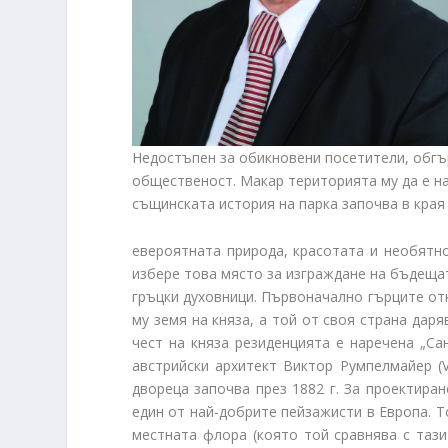
Недостъпен за обикновени посетители, обгър
общественост. Макар територията му да е на
същинската история на парка започва в края 
евероятната природа, красотата и необятно
избере това място за изграждане на бъдещат
гръцки духовници. Първоначално гърците отк
му земя на княза, а той от своя страна дар
чест на княза резиденцията е наречена „Са
австрийски архитект Виктор Румпелмайер (V
двореца започва през 1882 г. За проектиране
един от най-добрите пейзажисти в Европа. Т
местната флора (която той сравнява с тази