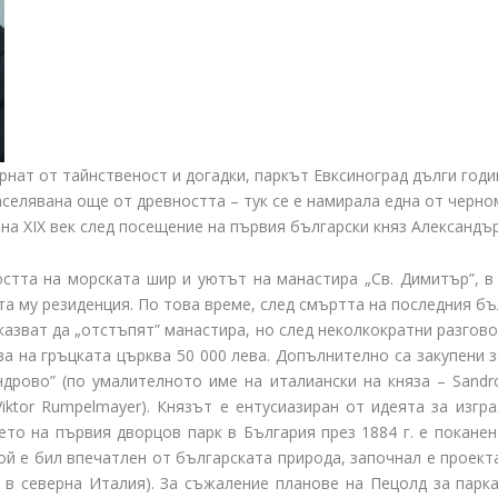
нат от тайнственост и догадки, паркът Евксиноград дълги годи
селявана още от древността – тук се е намирала една от черно
на XIX век след посещение на първия български княз Александър
стта на морската шир и уютът на манастира „Св. Димитър”, в 
а му резиденция. По това време, след смъртта на последния бъ
азват да „отстъпят” манастира, но след неколкократни разгов
ява на гръцката църква 50 000 лева. Допълнително са закупени 
ндрово” (по умалителното име на италиански на княза – Sandr
iktor Rumpelmayer). Князът е ентусиазиран от идеята за изг
то на първия дворцов парк в България през 1884 г. е поканен 
ой е бил впечатлен от българската природа, започнал е проекта
 в северна Италия). За съжаление планове на Пецолд за парка