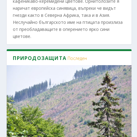
кафеникаво-керемидени цветове. Орнитолозите я
наричат европейска синявица, въпреки че видът
гнезди както в Северна Африка, така и в Азия.
Неслучайно българското име на птицата произлиза
от преобладаващите в оперението ярко сини
цветове.
ПРИРОДОЗАЩИТА
Последен