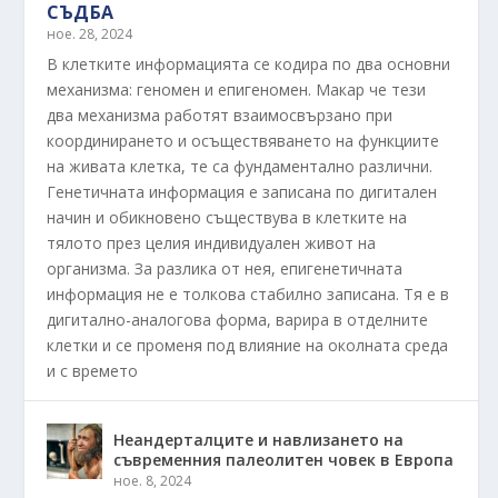
СЪДБА
ное. 28, 2024
В клетките информацията се кодира по два основни
механизма: геномен и епигеномен. Макар че тези
два механизма работят взаимосвързано при
координирането и осъществяването на функциите
на живата клетка, те са фундаментално различни.
Генетичната информация е записана по дигитален
начин и обикновено съществува в клетките на
тялото през целия индивидуален живот на
организма. За разлика от нея, епигенетичната
информация не е толкова стабилно записана. Тя е в
дигитално-аналогова форма, варира в отделните
клетки и се променя под влияние на околната среда
и с времето
Неандерталците и навлизането на
съвременния палеолитен човек в Европа
ное. 8, 2024