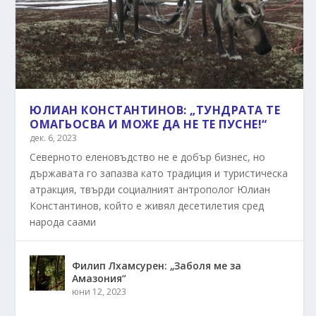
ЮЛИАН КОНСТАНТИНОВ: „ТУНДРАТА ТЕ
ОМАГЬОСВА И МОЖЕ ДА НЕ ТЕ ПУСНЕ!“
дек. 6, 2023
Северното еленовъдство не е добър бизнес, но
държавата го запазва като традиция и туристическа
атракция, твърди социалният антрополог Юлиан
Константинов, който е живял десетилетия сред
народа саами
Филип Лхамсурен: „Заболя ме за
Амазония“
юни 12, 2023