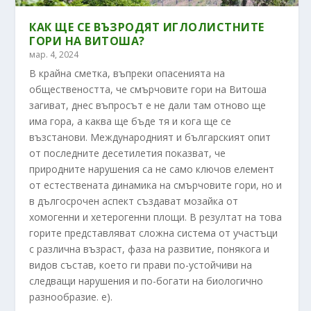
КАК ЩЕ СЕ ВЪЗРОДЯТ ИГЛОЛИСТНИТЕ
ГОРИ НА ВИТОША?
мар. 4, 2024
В крайна сметка, въпреки опасенията на
обществеността, че смърчовите гори на Витоша
загиват, днес въпросът е не дали там отново ще
има гора, а каква ще бъде тя и кога ще се
възстанови. Международният и българският опит
от последните десетилетия показват, че
природните нарушения са не само ключов елемент
от естествената динамика на смърчовите гори, но и
в дългосрочен аспект създават мозайка от
хомогенни и хетерогенни площи. В резултат на това
горите представляват сложна система от участъци
с различна възраст, фаза на развитие, понякога и
видов състав, което ги прави по-устойчиви на
следващи нарушения и по-богати на биологично
разнообразие. е).