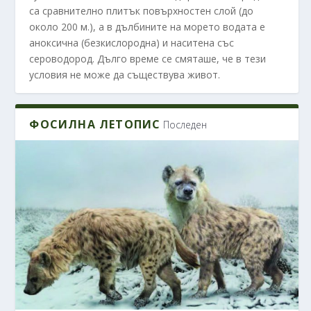
са сравнително плитък повърхностен слой (до
около 200 м.), а в дълбините на морето водата е
аноксична (безкислородна) и наситена със
сероводород. Дълго време се смяташе, че в тези
условия не може да съществува живот.
ФОСИЛНА ЛЕТОПИС
Последен