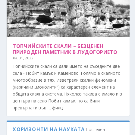
ТОПЧИЙСКИТЕ СКАЛИ – БЕЗЦЕНЕН
ПРИРОДЕН ПАМЕТНИК В ЛУДОГОРИЕТО
ян. 31, 2022
Топчийските скали са дали името на съседните две
села - Побит камък и Каменово. Голямо е скалното
многообразие в тях. Изветрели скални феномени
(наричани „монолити“) са характерен елемент на
общата скална система. Няколко такива е имало и в
центъра на село Побит камък, но са били
превърнати във … филц!
ХОРИЗОНТИ НА НАУКАТА
Последен