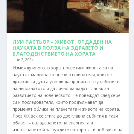
ЛУИ ПАСТЬОР – ЖИВОТ, ОТДАДЕН НА
НАУКАТА В ПОЛЗА НА ЗДРАВЕТО И
БЛАГОДЕНСТВИЕТО НА ХОРАТА
юни 2, 2024
Измежду многото хора, посветили живота си на
науката, малцина са онези откриватели, които с
дръзкия си дух са успели да проникнат в дълбините
на непознатото и да лично да дадат тласък за
развитието на човечесвото. Те повеждат след себе
си и последователи, които продължават да
променят облика на планетата и живота на хората.
През XIX век се стига до две главни събития в тази
област – овладаването на енергията и
използването ѝ за нуждите на хората, и победите на