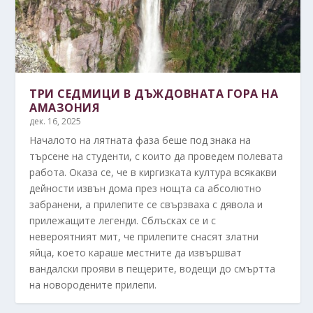
ТРИ СЕДМИЦИ В ДЪЖДОВНАТА ГОРА НА
АМАЗОНИЯ
дек. 16, 2025
Началото на лятната фаза беше под знака на
търсене на студенти, с които да проведем полевата
работа. Оказа се, че в киргизката култура всякакви
дейности извън дома през нощта са абсолютно
забранени, а прилепите се свързваха с дявола и
прилежащите легенди. Сблъсках се и с
невероятният мит, че прилепите снасят златни
яйца, което караше местните да извършват
вандалски прояви в пещерите, водещи до смъртта
на новородените прилепи.