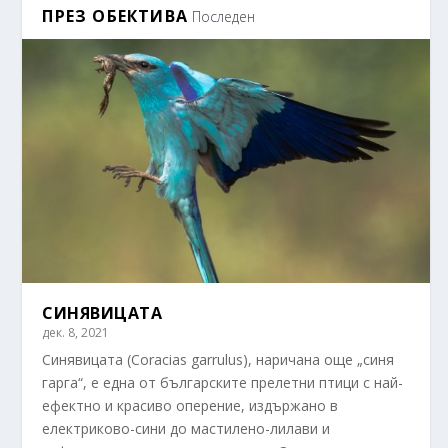
ПРЕЗ ОБЕКТИВА
Последен
СИНЯВИЦАТА
дек. 8, 2021
Синявицата (Coracias garrulus), наричана още „синя
гарга“, е една от българските прелетни птици с най-
ефектно и красиво оперение, издържано в
електриково-сини до мастилено-лилави и