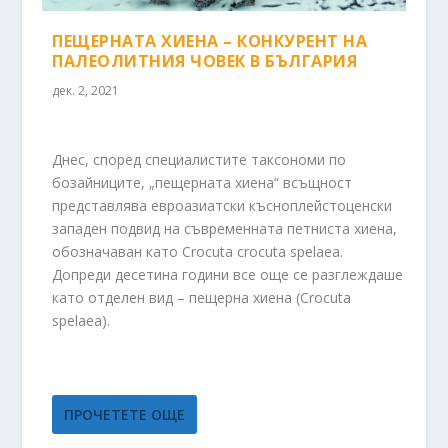
ПЕЩЕРНАТА ХИЕНА – КОНКУРЕНТ НА
ПАЛЕОЛИТНИЯ ЧОВЕК В БЪЛГАРИЯ
дек. 2, 2021
Днес, според специалистите таксономи по
бозайниците, „пещерната хиена“ всъщност
представлява евроазиатски късноплейстоценски
западен подвид на съвременната петниста хиена,
обозначаван като Crocuta crocuta spelaea.
Допреди десетина години все още се разглеждаше
като отделен вид – пещерна хиена (Crocuta
spelaea).
ПРОЧЕТЕТЕ ОЩЕ