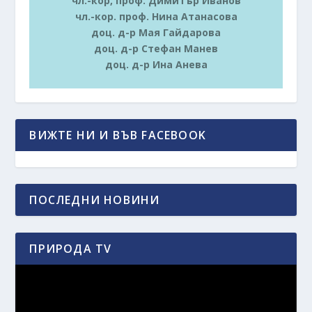
чл.-кор, проф. Димитър Иванов
чл.-кор. проф. Нина Атанасова
доц. д-р Мая Гайдарова
доц. д-р Стефан Манев
доц. д-р Ина Анева
ВИЖТЕ НИ И ВЪВ FACEBOOK
ПОСЛЕДНИ НОВИНИ
ПРИРОДА TV
Видео