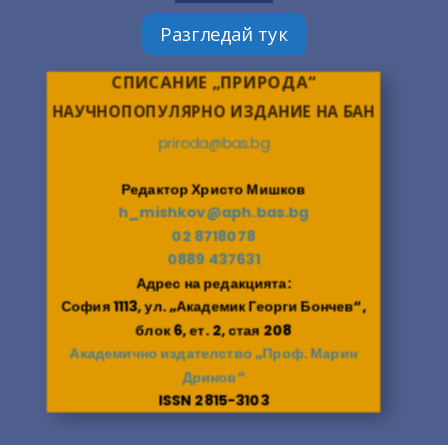
Разгледай тук
СПИСАНИЕ „ПРИРОДА“
НАУЧНОПОПУЛЯРНО ИЗДАНИЕ НА БАН
priroda@bas.bg
Редактор Христо Мишков
h_mishkov@aph.bas.bg
02 8718078
0889 437631
Адрес на редакцията:
София 1113, ул. „Академик Георги Бончев“,
блок 6, ет. 2, стая 208
Академично издателство „Проф. Марин
Дринов“
ISSN 2815-3103