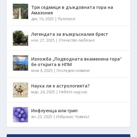
Три седмици в дъждовната гора на
Амазония
дек. 16, 2025
|
Пътеписи
Легендата за възкръсналия бряст
ное. 27, 2025
|
Отечество любезно
Изложба „Подводната вкаменена гора“
бе открита в НПМ
юни 4, 2025
|
Последни новини
Наука ли е астрологията?
мар. 24, 2025
|
Небето над нас
Инфлуенца или грип
ян. 23, 2025
|
Избрани
,
Човекът