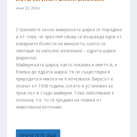
юни 20, 2024
Страховете около мамунската шарка се породиха
и от това, че чрез нея сякаш се възражда една от
коварните болести на миналото, която се
смяташе за напълно изчезнала – едрата шарка
(вариола).
Маймунската шарка, както показва и името ѝ, е
близка до едрата шарка, тя си съществува в
природата и никога не е изчезвала. Вирусът е
познат от 1958 година, когато е установен за
пръв път в стадо маймуни. Това заболяване е
зооноза, т.е. то се предава на човека от
животински източник.
ПРОЧЕТЕТЕ ОЩЕ