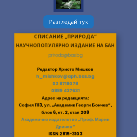
Разгледай тук
СПИСАНИЕ „ПРИРОДА“
НАУЧНОПОПУЛЯРНО ИЗДАНИЕ НА БАН
priroda@bas.bg
Редактор Христо Мишков
h_mishkov@aph.bas.bg
02 8718078
0889 437631
Адрес на редакцията:
София 1113, ул. „Академик Георги Бончев“,
блок 6, ет. 2, стая 208
Академично издателство „Проф. Марин
Дринов“
ISSN 2815-3103