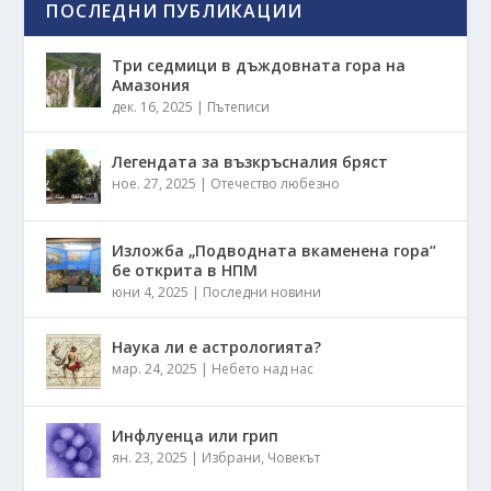
ПОСЛЕДНИ ПУБЛИКАЦИИ
Три седмици в дъждовната гора на
Амазония
дек. 16, 2025
|
Пътеписи
Легендата за възкръсналия бряст
ное. 27, 2025
|
Отечество любезно
Изложба „Подводната вкаменена гора“
бе открита в НПМ
юни 4, 2025
|
Последни новини
Наука ли е астрологията?
мар. 24, 2025
|
Небето над нас
Инфлуенца или грип
ян. 23, 2025
|
Избрани
,
Човекът