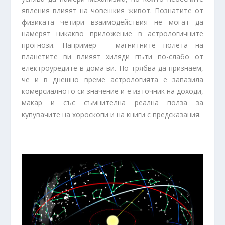
явления влияят на човешкия живот. Познатите от
физиката четири взаимодействия не могат да
намерят никакво приложение в астрологичните
прогнози. Например – магнитните полета на
планетите ви влияят хиляди пъти по-слабо от
електроуредите в дома ви. Но трябва да признаем,
че и в днешно време астрологията е запазила
комерсиалното си значение и е източник на доходи,
макар и със съмнителна реална полза за
купувачите на хороскопи и на книги с предсказания.