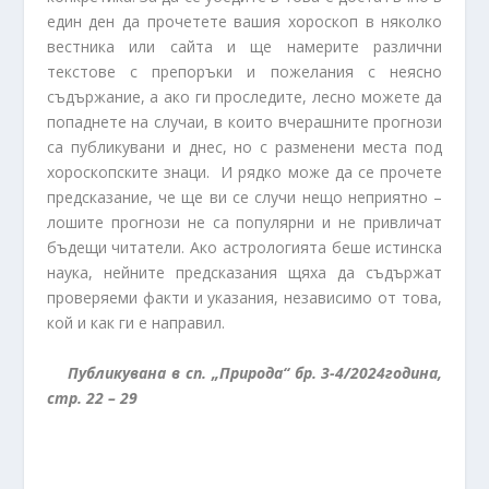
един ден да прочетете вашия хороскоп в няколко
вестника или сайта и ще намерите различни
текстове с препоръки и пожелания с неясно
съдържание, а ако ги проследите, лесно можете да
попаднете на случаи, в които вчерашните прогнози
са публикувани и днес, но с разменени места под
хороскопските знаци. И рядко може да се прочете
предсказание, че ще ви се случи нещо неприятно –
лошите прогнози не са популярни и не привличат
бъдещи читатели. Ако астрологията беше истинска
наука, нейните предсказания щяха да съдържат
проверяеми факти и указания, независимо от това,
кой и как ги е направил.
Публикувана в сп. „Природа“ бр. 3-4/2024година,
стр. 22 – 29