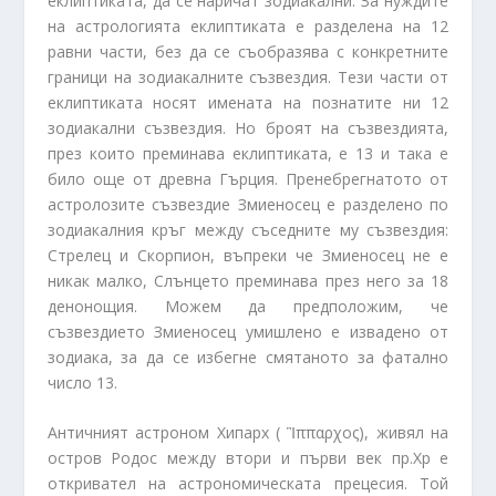
еклиптиката, да се наричат зодиакални. За нуждите
на астрологията еклиптиката е разделена на 12
равни части, без да се съобразява с конкретните
граници на зодиакалните съзвездия. Тези части от
еклиптиката носят имената на познатите ни 12
зодиакални съзвездия. Но броят на съзвездията,
през които преминава еклиптиката, е 13 и така е
било още от древна Гърция. Пренебрегнатото от
астролозите съзвездие Змиеносец е разделено по
зодиакалния кръг между съседните му съзвездия:
Стрелец и Скорпион, въпреки че Змиеносец не е
никак малко, Слънцето преминава през него за 18
денонощия. Можем да предположим, че
съзвездието Змиеносец умишлено е извадено от
зодиака, за да се избегне смятаното за фатално
число 13.
Античният астроном Хипарх ( Ἳππαρχος), живял на
остров Родос между втори и първи век пр.Хр e
откривател на астрономическата прецесия. Той