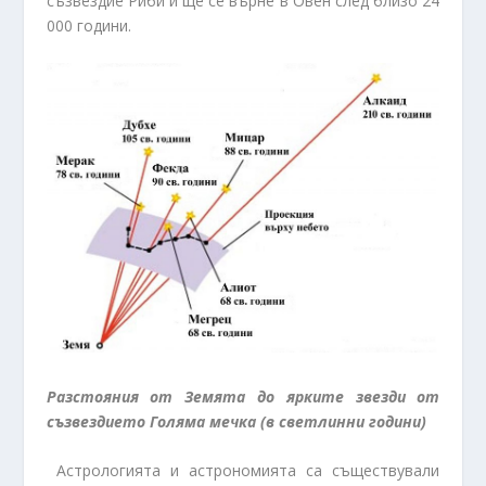
съзвездие Риби и ще се върне в Овен след близо 24
000 години.
Разстояния от Земята до ярките звезди от
съзвездието Голяма мечка (в светлинни години)
Астрологията и астрономията са съществували