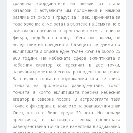
сравнява координатите на звезди от стари
каталози с актуалните им положения и намира
разлика от около 1 градус за 1 век. Причината за
това явление е, че оста на въртене на Земята не е
постоянно насочена в пространството, а описва
фигура, подобна на конус. Сега ние знаем, че
вследствие на прецесията Слънцето се движи по
еклиптиката и описва един пълен кръг за около 25
800 години. На небесната сфера еклиптиката и
небесния екватор се пресичат в две точки,
наричани пролетна и есенна равноденствена точка.
За начална точка на зодиакалния кръг се счита
точката на пролетното равноденствие, тоест
точката, в която еклиптиката пресича небесния
екватор в северна посока. В астрологията тази
точка е фиксирана в началото на зодиакалния знак
Овен, както е било преди 20 века. Но поради
прецесията, в настоящата епоха пролетната
равноденствена точка се е изместила в зодиакално