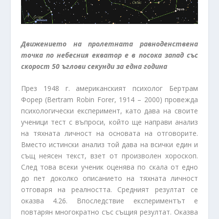
Движението на пролетната равноденствена
точка по небесния екватор е в посока запад със
скорост 50 ъглови секунди за една година
През 1948 г. американският психолог Бертрам
Форер (Bertram Robin Forer, 1914 – 2000) провежда
психологически експеримент, като дава на своите
ученици тест с въпроси, който ще направи анализ
на тяхната личност на основата на отговорите.
Вместо истински анализ той дава на всички един и
същ неясен текст, взет от произволен хороскоп.
След това всеки ученик оценява по скала от едно
до пет доколко описанието на тяхната личност
отговаря на реалността. Средният резултат се
оказва 4.26. Впоследствие експериментът е
повтарян многократно със същия резултат. Оказва