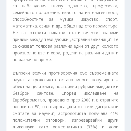
са наблюдения върху здравето, професията,
семейното положение, нивото на интелигентност,
способностите за музика, изкуство, спорт,
математика, езици и др., общо над сто параметъра.
Не са открити никакви статистически значими
прилики между тези двойки „астрални близнаци“. Те
се оказват толкова различни един от друг, колкото
произволно взети хора, родени на различни дати и
по различно време.
Въпреки всички противоречия със съвременната
наука, астрологията остава много популярна –
обект на цели книги, постоянни рубрики вмедиите и
безброй сайтове. Според изследване на
Евробарометър, проведено през 2008 г. в страните
членки на ЕС, на въпроса „кои от тези дисциплини
смятате за научни“, астрологията получава 41%
положителни отговори, изпреварвайки други
лъженауки като хомеопатията (33%) и дори