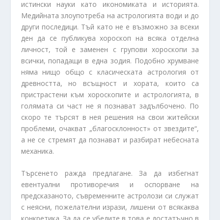
истински науки като икономиката и историята.
Медийната злоупотреба на астрологията води и до
други последици. Тъй като не е възможно за всеки
ден да се публикува хороскоп на всяка отделна
личност, той е заменен с групови хороскопи за
всички, попадащи в една зодия. Подобно хрумване
няма нищо общо с класическата астрология от
древността, но всъщност и хората, които са
пристрастени към хороскопите и астрологията, в
голямата си част не я познават задълбочено. По
скоро те търсят в нея решения на свои житейски
проблеми, очакват „благосклонност» от звездите“,
а не се стремят да познават и разбират небесната
механика.
Търсенето ражда предлагане. За да избегнат
евентуални противоречия и оспорване на
предсказаното, съвременните астролози си служат
с неясни, пожелателни изрази, лишени от всякаква
конкретика. За да се убедите в това е достатъчно в