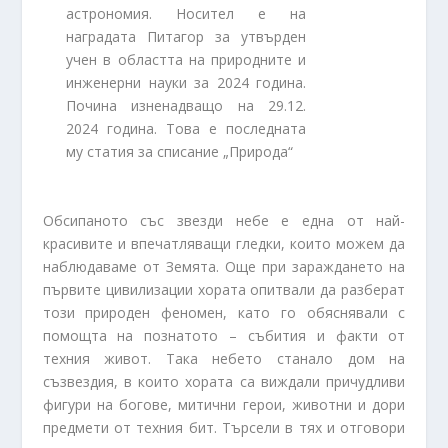
астрономия. Носител е на
наградата Питагор за утвърден
учен в областта на природните и
инженерни науки за 2024 година.
Почина изненадващо на 29.12.
2024 година. Това е последната
му статия за списание „Природа“
Обсипаното със звезди небе е една от най-
красивите и впечатляващи гледки, които можем да
наблюдаваме от Земята. Още при зараждането на
първите цивилизации хората опитвали да разберат
този природен феномен, като го обяснявали с
помощта на познатото – събития и факти от
техния живот. Така небето станало дом на
съзвездия, в които хората са виждали причудливи
фигури на богове, митични герои, животни и дори
предмети от техния бит. Търсели в тях и отговори