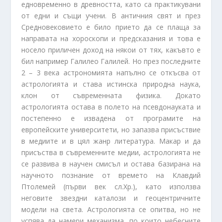
едновременно в древността, като са практикувани
от едни и същи учени. В античния свят и през
Средновековието е било прието да се плаща за
направата на хороскопи и предсказания и това е
носело приличен доход на някои от тях, какъвто е
бил например Галилео Галилей. Но през последните
2 – 3 века астрономията напълно се откъсва от
астрологията и става истинска природна наука,
клон от съвременната физика. Докато
астрологията остава в полето на псевдонауката и
постепенно е извадена от програмите на
европейските университети, но запазва присъствие
в медиите и в цял жанр литература. Макар и да
присъства в съвременните медии, астрологията не
се развива в научен смисъл и остава базирана на
научното познание от времето на Клавдий
Птолемей (първи век сл.Хр.), като използва
неговите звездни каталози и геоцентричните
модели на света. Астрологията се опитва, но не
успява да намери механизма, по които небесните