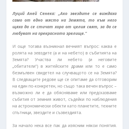
Луций Аней Сенека: „Ако звездите се виждаха
само от едно място на Земята, то към него
щяха да се стичат хора от целия свят, за да се
любуват на прекрасното зрелище.“
И още тогава възникнал вечният въпрос: каква е
ролята на зевздите (а и на небето) в събитията на
Земята? Участва ли небето (и неговите
„обитатели“) в житейските драми или то е само
безмълвен свидетел на случващото се на Земята?
В следващите редове ще се опитаме да отговорим
на един по-конкретен, но също така вечен въпрос –
възможно ли е да обясняваме или предсказваме
събития от земния живот, съдейки по наблюдения
на астрономически обекти като планетите, техните
спътници, звездите и съзвездията.
За начало нека все пак да изясним някои понятия.