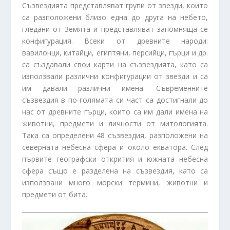
Съзвездията представляват групи от звезди, които
са разположени близо една до друга на небето,
гледани от Земята и представляват запомняща се
конфигурация. Всеки от древните народи:
вавилонци, китайци, египтяни, персийци, гърци и др.
са създавали свои карти на съзвездията, като са
използвали различни конфигурации от звезди и са
им давали различни имена. Съвременните
съзвездия в по-голямата си част са достигнали до
нас от древните гърци, които са им дали имена на
животни, предмети и личности от митологията.
Така са определени 48 съзвездия, разположени на
северната небесна сфера и около екватора. След
първите географски открития и южната небесна
сфера също е разделена на съзвездия, като са
използвани много морски термини, животни и
предмети от бита.