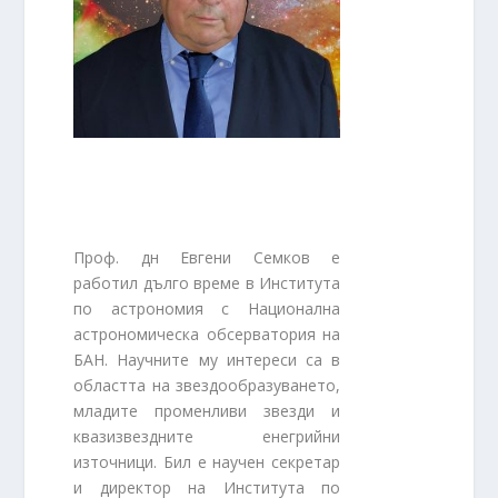
Проф. дн Евгени Семков е
работил дълго време в Института
по астрономия с Национална
астрономическа обсерватория на
БАН. Научните му интереси са в
областта на звездообразуването,
младите променливи звезди и
квазизвездните енегрийни
източници. Бил е научен секретар
и директор на Института по