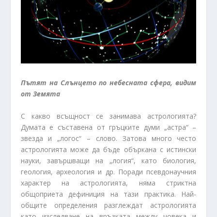
Пътят на Слънцето по небесната сфера, видим
от Земята
С какво всъщност се занимава астрологията?
Думата е съставена от гръцките думи „астра“ –
звезда и „логос“ – слово. Затова много често
астрологията може да бъде объркана с истински
науки, завършващи на „логия“, като биология,
геология, археология и др. Поради псевдонаучния
характер на астрологията, няма стриктна
общоприета дефиниция на тази практика. Най-
общите определения разглеждат астрологията
като изследване на връзката между човека и