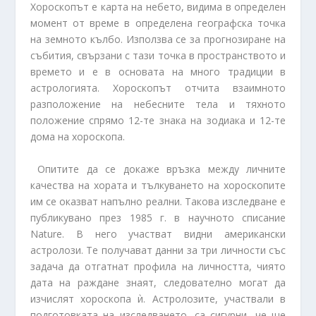
Хороскопът е карта на небето, видима в определен
момент от време в определена географска точка
на земното кълбо. Използва се за прогнозиране на
събития, свързани с тази точка в пространството и
времето и е в основата на много традиции в
астрологията. Хороскопът отчита взаимното
разположение на небесните тела и тяхното
положение спрямо 12-те знака на зодиака и 12-те
дома на хороскопа.
Опитите да се докаже връзка между личните
качества на хората и тълкуването на хороскопите
им се оказват напълно реални. Такова изследване е
публикувано през 1985 г. в научното списание
Nature. В него участват видни американски
астролози. Те получават данни за три личности със
задача да отгатнат профила на личността, чиято
дата на раждане знаят, следователно могат да
изчислят хороскопа ѝ. Астролозите, участвали в
подготовката на изследването, са сигурни, че ще