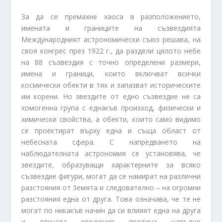
За да се премахне хаоса в разположението,
имената и границите на съзвездията
Международният астрономически съюз решава, на
своя конгрес през 1922 г., да раздели цялото небе
на 88 съзвездия с точно определени размери,
имена и граници, които включват всички
космически обекти в тях и запазват историческите
им корени. Но звездите от едно съзвездие не са
хомогенна група с еднакъв произход, физически и
химически свойства, а обекти, които само видимо
се проектират върху една и съща област от
небесната сфера. С напредването на
наблюдателната астрономия се установява, че
звездите, образуващи характерните за всяко
съзвездие фигури, могат да се намират на различни
разстояния от Земята и следователно – на огромни
разстояния една от друга. Това означава, че те не
могат по никакъв начин да си влияят една на друга
и тяхната еволюция протича напълно