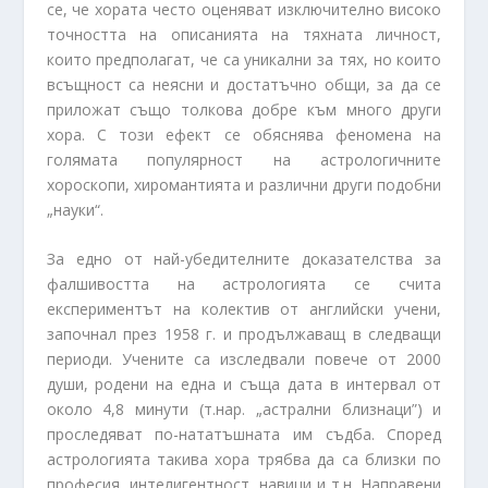
се, че хората често оценяват изключително високо
точността на описанията на тяхната личност,
които предполагат, че са уникални за тях, но които
всъщност са неясни и достатъчно общи, за да се
приложат също толкова добре към много други
хора. С този ефект се обяснява феномена на
голямата популярност на астрологичните
хороскопи, хиромантията и различни други подобни
„науки“.
За едно от най-убедителните доказателства за
фалшивостта на астрологията се счита
експериментът на колектив от английски учени,
започнал през 1958 г. и продължаващ в следващи
периоди. Учените са изследвали повече от 2000
души, родени на една и съща дата в интервал от
около 4,8 минути (т.нар. „астрални близнаци”) и
проследяват по-нататъшната им съдба. Според
астрологията такива хора трябва да са близки по
професия, интелигентност, навици и т.н. Направени