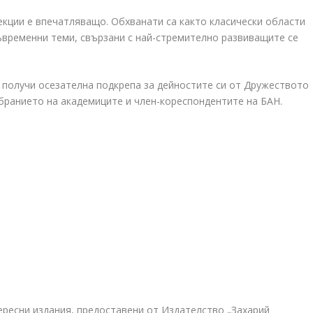
екции е впечатляващо. Обхванати са както класически области
ъвременни теми, свързани с най-стремително развиващите се
 получи осезателна подкрепа за дейностите си от Дружеството
бранието на академиците и член-кореспондентите на БАН.
ересни издания, предоставени от Издателство „Захарий