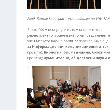
Акад. Петър Кендеров – ръководител на УЧИ-БА
Близо 200 ученици, учители, университетски пре
рецензирането и оценяването на представените
ученическата научна сесия 72 проекта бяха оцен
за
Информационни, комуникационни и тех
проекта);
Биология, биомедицина, биохими
проекта);
Хуманитарни, обществени науки 