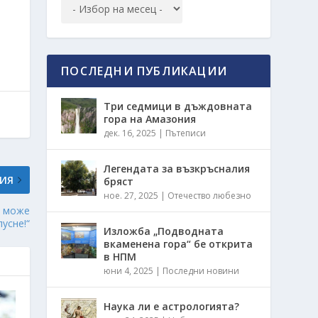
ПОСЛЕДНИ ПУБЛИКАЦИИ
Три седмици в дъждовната
гора на Амазония
дек. 16, 2025
|
Пътеписи
Легендата за възкръсналия
ИЯ
бряст
ное. 27, 2025
|
Отечество любезно
и може
пусне!“
Изложба „Подводната
вкаменена гора“ бе открита
в НПМ
юни 4, 2025
|
Последни новини
Наука ли е астрологията?