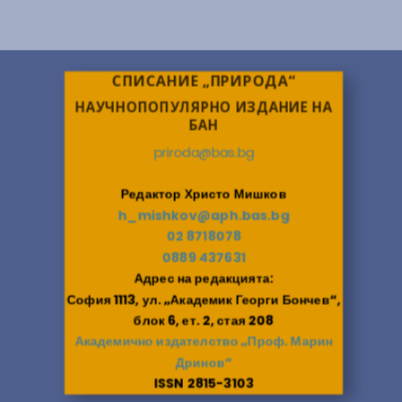
СПИСАНИЕ „ПРИРОДА“
НАУЧНОПОПУЛЯРНО ИЗДАНИЕ НА
БАН
priroda@bas.bg
Редактор Христо Мишков
h_mishkov@aph.bas.bg
02 8718078
0889 437631
Адрес на редакцията:
София 1113, ул. „Академик Георги Бончев“,
блок 6, ет. 2, стая 208
Академично издателство „Проф. Марин
Дринов“
ISSN 2815-3103