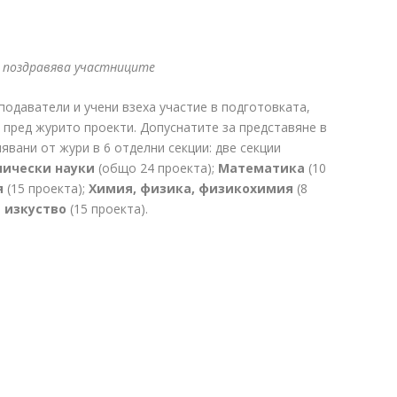
Н поздравява участниците
подаватели и учени взеха участие в подготовката,
 пред журито проекти. Допуснатите за представяне в
явани от жури в 6 отделни секции: две секции
нически науки
(общо 24 проекта);
Математика
(10
я
(15 проекта);
Химия, физика, физикохимия
(8
и изкуство
(15 проекта).