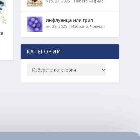
мар. 24, 2025
|
Небето над нас
Инфлуенца или грип
ян. 23, 2025
|
Избрани
,
Човекът
са
КАТЕГОРИИ