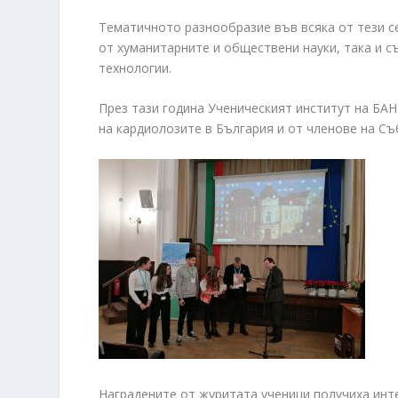
Тематичното разнообразие във всяка от тези с
от хуманитарните и обществени науки, така и с
технологии.
През тази година Ученическият институт на БАН
на кардиолозите в България и от членове на Съ
Наградените от журитата ученици получиха инт