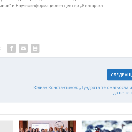
ринов“ и Научноинформационен център „Българска
:
СЛЕДВАЩ
Юлиан Константинов: „Тундрата те омагьосва 
да не те 