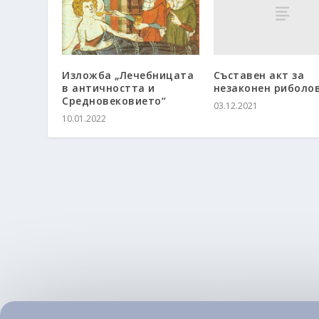
Съставен акт за
Изложба „Лечебницата
незаконен риболо
в античността и
Средновековието“
03.12.2021
10.01.2022