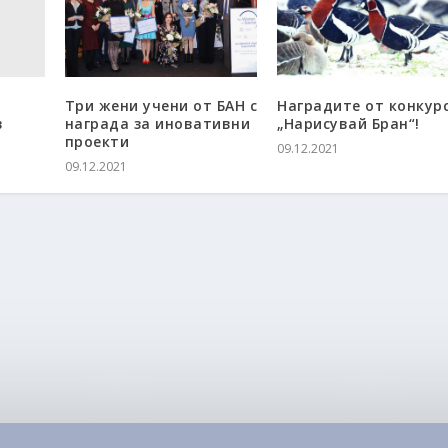
Три жени учени от БАН с
Наградите от конкур
в
награда за иновативни
„Нарисувай Бран“!
проекти
09.12.2021
09.12.2021