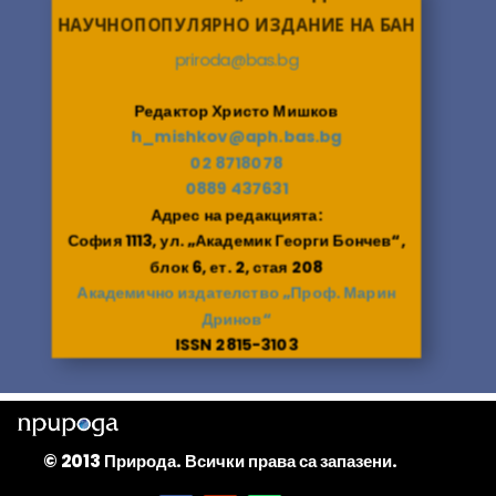
НАУЧНОПОПУЛЯРНО ИЗДАНИЕ НА БАН
priroda@bas.bg
Редактор Христо Мишков
h_mishkov@aph.bas.bg
02 8718078
0889 437631
Адрес на редакцията:
София 1113, ул. „Академик Георги Бончев“,
блок 6, ет. 2, стая 208
Академично издателство „Проф. Марин
Дринов“
ISSN 2815-3103
© 2013 Природа. Всички права са запазени.