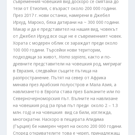
съвременния човешкия вид доскоро се смятаха до
тези от Етиопия, с възраст около 200 000 години.
През 2017 г. нови останки, намерени в Джебел
Ирхуд, Мароко, бяха датирани на ~ 300 000 години.
Макар и да е представител на нашия вид, човекът
от Джебел Ирхуд все още не е съвременният човек.
Хората с модерен облик се зараждат преди около
100 000 години. Търсейки нови територии,
подходящи за живот,
Homo
sapiens
, както и по-
древните представители на човешкия род, мигрираг
в Евразия, следвайки същите пътища на
разпространение. Пътят на север от Африка
минава през Арабския полуостров и Мала Азия, а
навлизането в Европа става през Балканите или по
Северночерноморския път. Вълните на навлизане
на човешкия род (за пръв път преди около 2 – 1.3
млн. год) и на човешкия вид са били, изглежда,
многократни. Наскоро в пещерата Апидима
(Гърция) бе намерен череп на около 200 000 години.
Според откривателите това е череп, принадлежащ