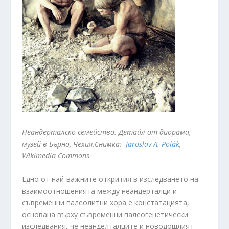
Неандерталско семейство. Детайл от диорама,
музей в Бърно, Чехия.Снимка:
Jaroslav A. Polák
,
Wikimedia Commons
Едно от най-важните открития в изследването на
взаимоотношенията между неандерталци и
съвременни палеолитни хора е констатацията,
основана върху съвременни палеогенетически
изследвания, че неанделталците и новодошлият