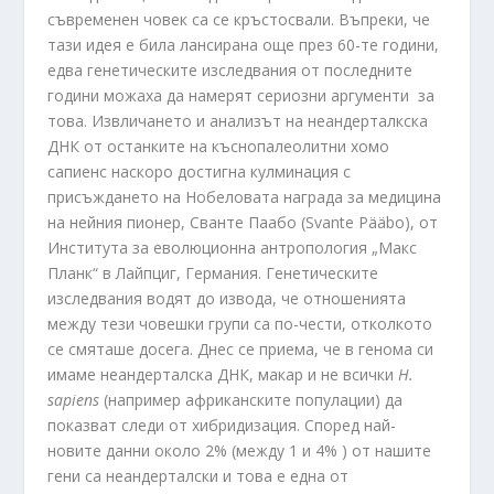
съвременен човек са се кръстосвали. Въпреки, че
тази идея е била лансирана още през 60-те години,
едва генетическите изследвания от последните
години можаха да намерят сериозни аргументи за
това. Извличането и анализът на неандерталкска
ДНК от останките на къснопалеолитни хомо
сапиенс наскоро достигна кулминация с
присъждането на Нобеловата награда за медицина
на нейния пионер, Сванте Паабо (Svante Pääbo), от
Института за еволюционна антропология „Макс
Планк“ в Лайпциг, Германия. Генетическите
изследвания водят до извода, че отношенията
между тези човешки групи са по-чести, отколкото
се смяташе досега. Днес се приема, че в генома си
имаме неандерталска ДНК, макар и не всички
H
.
sapiens
(например африканските популации) да
показват следи от хибридизация. Според най-
новите данни около 2% (между 1 и 4% ) от нашите
гени са неандерталски и това е една от