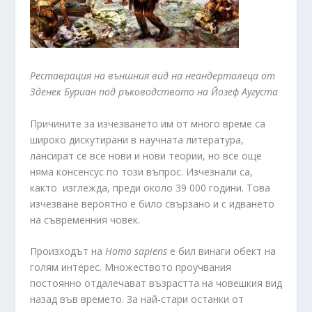
Реставрация на външния вид на неандерталеца от
Зденек Буриан под ръководството на Йозеф Аугуста
Причините за изчезването им от много време са
широко дискутирани в научната литература,
лансират се все нови и нови теории, но все още
няма консенсус по този въпрос. Изчезнали са,
както изглежда, преди около 39 000 години. Това
изчезване вероятно е било свързано и с идването
на съвременния човек.
Произходът на
Homo
sapiens
е бил винаги обект на
голям интерес. Множеството проучвания
постоянно отдалечават възрастта на човешкия вид
назад във времето. За най-стари останки от