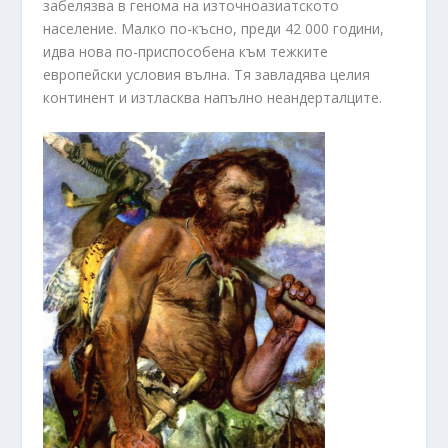
забелязва в генома на източноазиатското
население. Малко по-късно, преди 42 000 години,
идва нова по-приспособена към тежките
европейски условия вълна. Тя завладява целия
континент и изтласква напълно неандерталците.