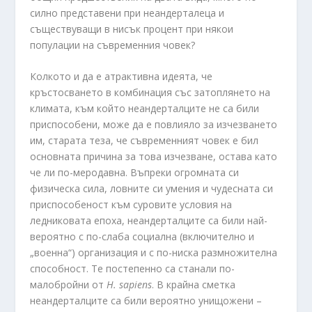
силно представени при неандерталеца и
съществуващи в нисък процент при някои
популации на съвременния човек?
Колкото и да е атрактивна идеята, че
кръстосването в комбинация със затоплянето на
климата, към който неандерталците не са били
приспособени, може да е повлияло за изчезването
им, старата теза, че съвременният човек е бил
основната причина за това изчезване, остава като
че ли по-меродавна. Въпреки огромната си
физическа сила, ловните си умения и чудесната си
приспособеност към суровите условия на
ледниковата епоха, неандерталците са били най-
вероятно с по-слаба социална (включително и
„военна“) организация и с по-ниска размножителна
способност. Те постепенно са станали по-
малобройни от
H
.
sapiens
. В крайна сметка
неандерталците са били вероятно унищожени –