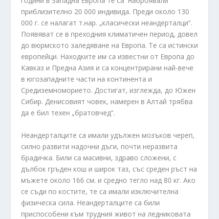
години в Западна Европа те са наброявали
приблизително 20 000 индивида. Преди около 130
000 г. се налагат т.нар. „класически неандерталци“.
Появяват се в преходния климатичен период, довел
до вюрмското заледяване на Европа. Те са истински
европейци. Находките им са известни от Европа до
Кавказ и Предна Азия и са концентрирани най-вече
в югозападните части на континента и
Средиземноморието. Достигат, изглежда, до Южен
Сибир. Денисовият човек, намерен в Алтай трябва
да е бил техен „братовчед“.
Неандерталците са имали удължен мозъков череп,
силно развити надочни дъги, почти неразвита
брадичка. Били са масивни, здраво сложени, с
дълбок гръден кош и широк таз, със среден ръст на
мъжете около 166 см. и средно тегло над 80 кг. Ако
се съди по костите, те са имали изключителна
физическа сила. Неандерталците са били
приспособени към трудния живот на ледниковата