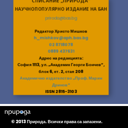
СПИСАНИЕ „ПРИРОДА“
НАУЧНОПОПУЛЯРНО ИЗДАНИЕ НА БАН
priroda@bas.bg
Редактор Христо Мишков
h_mishkov@aph.bas.bg
02 8718078
0889 437631
Адрес на редакцията:
София 1113, ул. „Академик Георги Бончев“,
блок 6, ет. 2, стая 208
Академично издателство „Проф. Марин
Дринов“
ISSN 2815-3103
© 2013 Природа. Всички права са запазени.