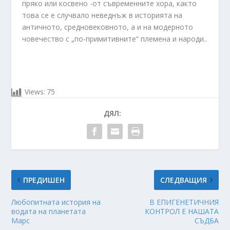
пряко или косвено -от съвременните хора, както
това се е случвало неведнъж в историята на
античното, средновековното, а и на модерното
човечество с „по-примитивните“ племена и народи..
Views:
75
ДЯЛ:
ПРЕДИШЕН
СЛЕДВАЩИЯ
Любопитната история на
В ЕПИГЕНЕТИЧНИЯ
водата на планетата
КОНТРОЛ Е НАШАТА
Марс
СЪДБА