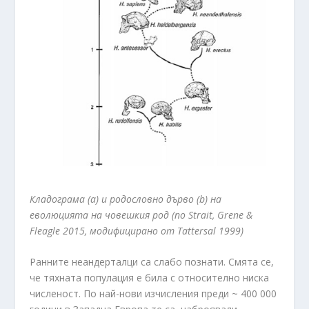
Кладограма (а) и родословно дърво (b) на
еволюцията на човешкия род (по Strait, Grene &
Fleagle 2015, модифицирано от Tattersal 1999)
Ранните неандерталци са слабо познати. Смята се,
че тяхната популация е била с относително ниска
численост. По най-нови изчисления преди ~ 400 000