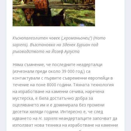
Къснопалеолитен човек („кроманьонец“) (Homo
sapiens). Възстановка на Зденек Буриан под
ръководството на Йозеф Аугуста
Няма съмнение, че последните неадерталци
(изчезнали преди около 39 000 год.) са
контактували с първите съвременни европейци в
течение на поне 8000 години. Тяхната технология
на изработване на каменни сечива, наречена
мустерска, е била достатъчно добра за
оцеляването им и е доминирала без промени
десетки хиляди години. Интересно е, че след
идването на
H
.
sapiens
неандерталците започват да
използват нова техника на изработване на каменни