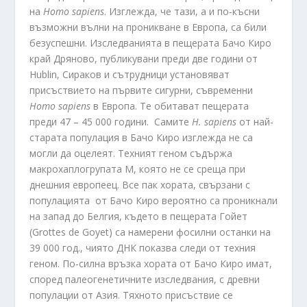
на
Homo
sapiens
. Изглежда, че тази, а и по-късни
възможни вълни на проникване в Европа, са били
безуспешни. Изследванията в пещерата Бачо Киро
край Дряново, публикувани преди две години от
Hublin, Сираков и сътрудници установяват
присъствието на първите сигурни, съвременни
Homo
sapiens
в Европа. Те обитават пещерата
преди 47 – 45 000 години. Самите
H
.
sapiens
от най-
старата популация в Бачо Киро изглежда не са
могли да оцелеят. Техният геном съдържа
макрохаплогрупата М, която не се среща при
днешния европеец. Все пак хората, свързани с
популацията от Бачо Киро вероятно са проникнали
на запад до Белгия, където в пещерата Гойет
(Grottes de Goyet) са намерени фосилни останки на
39 000 год., чиято ДНК показва следи от техния
геном. По-силна връзка хората от Бачо Киро имат,
според палеогенетичните изследвания, с древни
популации от Азия. Тяхното присъствие се