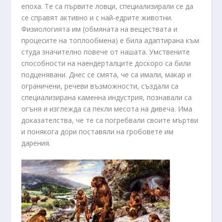
епоха. Те са първите ловци, специализирали се да
се справят активно и с най-едрите животни.
Физиологията им (обмяната на веществата и
процесите на топлообмена) е била адаптирана към
студа значително повече от нашата. Умствените
способности на наендерталците доскоро са били
подценявани. Днес се смята, че са имали, макар и
ограничени, речеви възможности, създали са
специализирана каменна индустрия, познавали са
огъня и изглежда са пекли месота на дивеча. Има
доказателства, че те са погребвали своите мъртви
и понякога дори поставяли на гробовете им
дарения.