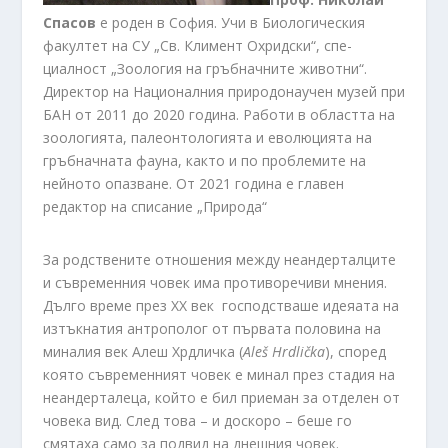
Спасов
е роден в София. Учи в Биологическия
факултет на СУ „Св. Климент Охридски“, спе­
циалност „Зоология на гръбначните животни“.
Директор на Национал­ния природонаучен музей при
БАН от 2011 до 2020 година. Работи в областта на
зоологията, палеонтологията и еволюцията на
гръбначната фауна, както и по проблемите на
нейното опазване. От 2021 година е главен
редактор на списание „Природа“
За родствените отношения между неандерталците
и съвременния човек има противоречиви мнения.
Дълго време през ХХ век господстваше идеяата на
изтъкнатия антрополог от първата половина на
миналия век Алеш Хрдличка (
Ale
š
Hrdli
č
ka
), според
която съвременният човек е минал през стадия на
неандерталеца, който е бил приеман за отделен от
човека вид. След това – и доскоро – беше го
смятаха само за подвид на днешния човек.