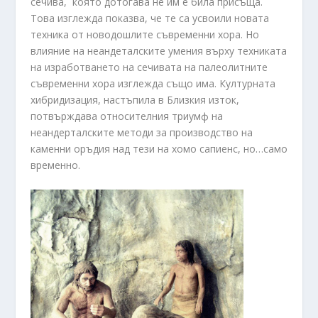
сечива, която дотогава не им е била присъща.
Това изглежда показва, че те са усвоили новата
техника от новодошлите съвременни хора. Но
влияние на неандеталските умения върху техниката
на изработването на сечивата на палеолитните
съвременни хора изглежда също има. Културната
хибридизация, настъпила в Близкия изток,
потвърждава относителния триумф на
неандерталските методи за производство на
каменни оръдия над тези на хомо сапиенс, но…само
временно.