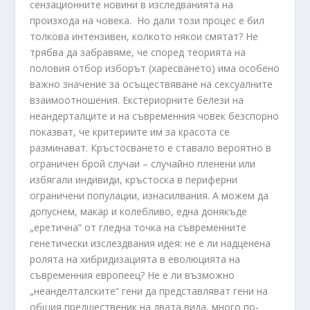
сензационните новини в изследванията на
произхода на човека. Но дали този процес е бил
толкова интензивен, колкото някои смятат? Не
трябва да забравяме, че според теорията на
половия отбор изборът (харесването) има особено
важно значение за осъществяване на сексуалните
взаимоотношения. Екстериорните белези на
неандерталците и на съвременния човек безспорно
показват, че критериите им за красота се
разминават. Кръстосването е ставало вероятно в
ограничен брой случаи – случайно пленени или
избягали индивиди, кръстоска в периферни
ограничени популации, изнасилвания. А можем да
допуснем, макар и колебливо, една донякъде
„еретична“ от гледна точка на съвременните
генетически изслездвания идея: не е ли надценена
ролята на хибридизацията в еволюцията на
съвременния европеец? Не е ли възможно
„неанделталските“ гени да представляват гени на
общия предшественик на двата вида, много по-