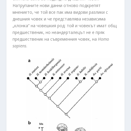
Натрупаните нови данни отново подкрепят
мнението, че той все пак има видови разлики с
днешния човек и че представлява независима
„клонка“ на човешкия род: той и човекът имат общ
предшественик, но неандерталецът не е пряк
предшественик на съвременния човек, на
Homo
sapiens
.