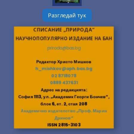
Разгледай тук
СПИСАНИЕ „ПРИРОДА“
НАУЧНОПОПУЛЯРНО ИЗДАНИЕ НА БАН
priroda@bas.bg
Редактор Христо Мишков
h_mishkov@aph.bas.bg
02 8718078
0889 437631
Адрес на редакцията:
София 1113, ул. „Академик Георги Бончев“,
блок 6, ет. 2, стая 208
Академично издателство „Проф. Марин
Дринов“
ISSN 2815-3103