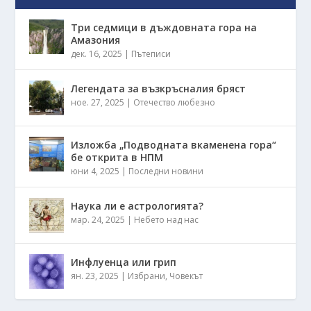
Три седмици в дъждовната гора на
Амазония
дек. 16, 2025
|
Пътеписи
Легендата за възкръсналия бряст
ное. 27, 2025
|
Отечество любезно
Изложба „Подводната вкаменена гора“
бе открита в НПМ
юни 4, 2025
|
Последни новини
Наука ли е астрологията?
мар. 24, 2025
|
Небето над нас
Инфлуенца или грип
ян. 23, 2025
|
Избрани
,
Човекът