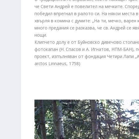
че Свети Андрей е повелител на мечките. Споре
победил впрегнал в ралото си. На някои места в
хвърля в комина с думите: „На ти, мечко, варен 
много предания се разказва, че св. Андрей се я
нощи.
Клипчето долу е от Буйновско дивечово стопанс
фотокапан (Н. Спасов и А. Игнатов, НПМ-БАН), 
проект, изпълняван от фондация Четири Лапи „А
arctos Linnaeus, 1758)