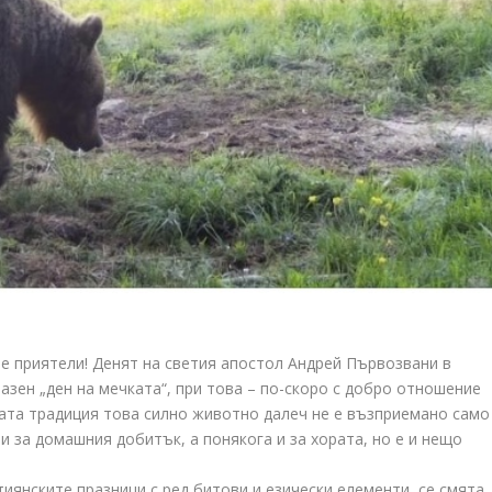
те приятели! Денят на светия апостол Андрей Първозвани в
азен „ден на мечката“, при това – по-скоро с добро отношение
ната традиция това силно животно далеч не е възприемано само
 и за домашния добитък, а понякога и за хората, но е и нещо
иянските празници с ред битови и езически елементи, се смята,