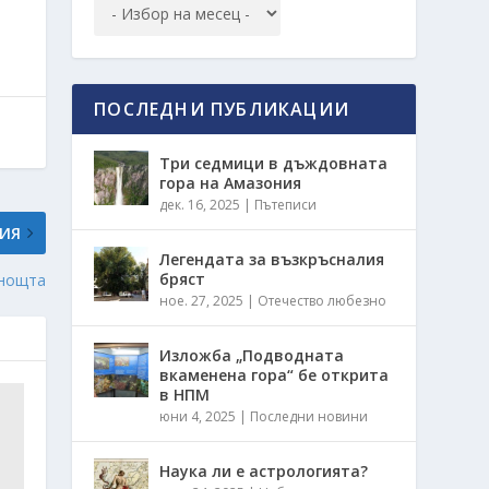
ПОСЛЕДНИ ПУБЛИКАЦИИ
Три седмици в дъждовната
гора на Амазония
дек. 16, 2025
|
Пътеписи
ИЯ
Легендата за възкръсналия
бряст
 нощта
ное. 27, 2025
|
Отечество любезно
Изложба „Подводната
вкаменена гора“ бе открита
в НПМ
юни 4, 2025
|
Последни новини
Наука ли е астрологията?