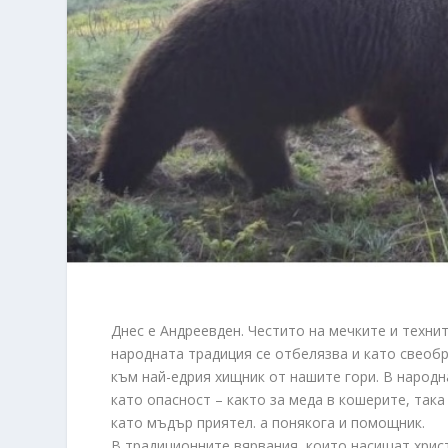
Днес е Андреевден. Честито на мечките и техни
народната традиция се отбелязва и като свеобр
към най-едрия хищник от нашите гори. В народ
като опасност – както за меда в кошерите, така
като мъдър приятел. а понякога и помощник.
В традиционните вярвания, които насищат христ