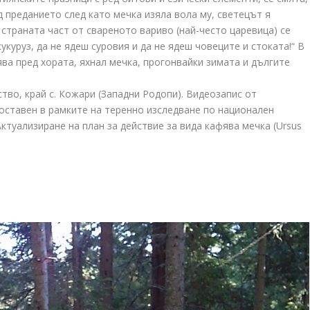
д преданието след като мечка изяла вола му, светецът я
 страната част от свареното вариво (най-често царевица) се
кукуруз, да не ядеш суровия и да не ядеш човеците и стоката!“ В
вява пред хората, яхнал мечка, прогонвайки зимата и дългите
тво, край с. Кожари (Западни Родопи). Видеозапис от
поставен в рамките на теренно изследване по национален
ктуализиране на план за действие за вида кафява мечка (Ursus