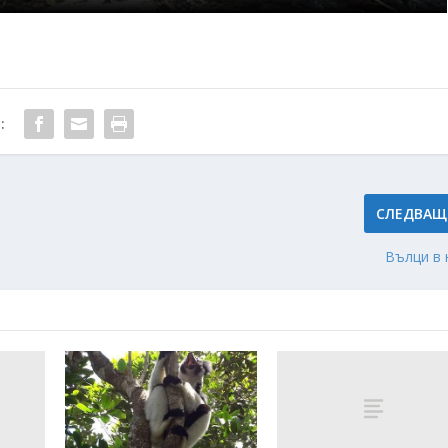
:
СЛЕДВАЩ
Вълци в