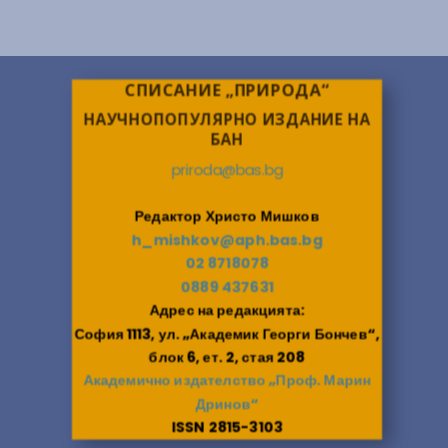
СПИСАНИЕ „ПРИРОДА“
НАУЧНОПОПУЛЯРНО ИЗДАНИЕ НА
БАН
priroda@bas.bg
Редактор Христо Мишков
h_mishkov@aph.bas.bg
02 8718078
0889 437631
Адрес на редакцията:
София 1113, ул. „Академик Георги Бончев“,
блок 6, ет. 2, стая 208
Академично издателство „Проф. Марин
Дринов“
ISSN 2815-3103