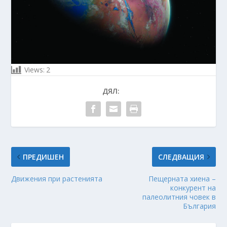
Views:
2
ДЯЛ:
ПРЕДИШЕН
СЛЕДВАЩИЯ
Движения при растенията
Пещерната хиена –
конкурент на
палеолитния човек в
България