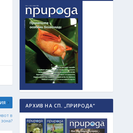
ИЯ
АРХИВ НА СП. „ПРИРОДА“
ивот в
 зона?