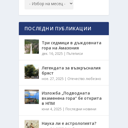
ПОСЛЕДНИ ПУБЛИКАЦИИ
Три седмици в дъждовната
гора на Амазония
дек. 16, 2025
|
Пътеписи
Легендата за възкръсналия
бряст
ное. 27, 2025
|
Отечество любезно
Изложба „Подводната
вкаменена гора“ бе открита
в НПМ
юни 4, 2025
|
Последни новини
Наука ли е астрологията?