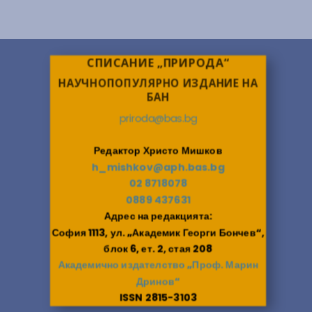
СПИСАНИЕ „ПРИРОДА“
НАУЧНОПОПУЛЯРНО ИЗДАНИЕ НА
БАН
priroda@bas.bg
Редактор Христо Мишков
h_mishkov@aph.bas.bg
02 8718078
0889 437631
Адрес на редакцията:
София 1113, ул. „Академик Георги Бончев“,
блок 6, ет. 2, стая 208
Академично издателство „Проф. Марин
Дринов“
ISSN 2815-3103