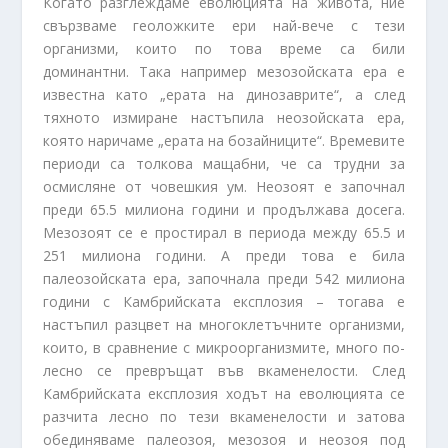
Когато разглеждаме еволюцията на живота, ние
свързваме геоложките ери най-вече с тези
организми, които по това време са били
доминантни. Така например мезозойската ера е
известна като „ерата на динозаврите“, а след
тяхното измиране настъпила неозойската ера,
която наричаме „ерата на бозайниците“. Времевите
периоди са толкова мащабни, че са трудни за
осмисляне от човешкия ум. Неозоят е започнал
преди 65.5 милиона години и продължава досега.
Мезозоят се е простирал в периода между 65.5 и
251 милиона години. А преди това е била
палеозойската ера, започнала преди 542 милиона
години с Камбрийската експлозия – тогава е
настъпил разцвет на многоклетъчните организми,
които, в сравнение с микроорганизмите, много по-
лесно се превръщат във вкаменелости. След
Камбрийската експлозия ходът на еволюцията се
разчита лесно по тези вкаменелости и затова
обединяваме палеозоя, мезозоя и неозоя под