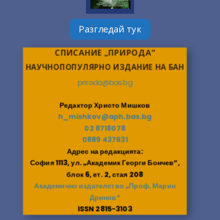
Разгледай тук
СПИСАНИЕ „ПРИРОДА“
НАУЧНОПОПУЛЯРНО ИЗДАНИЕ НА БАН
priroda@bas.bg
Редактор Христо Мишков
h_mishkov@aph.bas.bg
02 8718078
0889 437631
Адрес на редакцията:
София 1113, ул. „Академик Георги Бончев“,
блок 6, ет. 2, стая 208
Академично издателство „Проф. Марин
Дринов“
ISSN 2815-3103