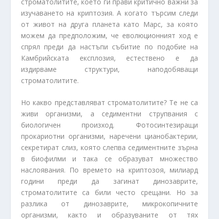
строматолитите, което ги прави критично важни за
изучаването на криптозия. А когато търсим следи
от живот на друга планета като Марс, за която
можем да предположим, че еволюционният ход е
спрял преди да настъпи събитие по подобие на
Камбрийската експлозия, естествено е да
издирваме структури, наподобяващи
строматолитите.
Но какво представляват строматолитите? Те не са
живи организми, а седиментни струпвания с
биологичен произход. Фотосинтезиращи
прокариотни организми, наречени цианобактерии,
секретират слиз, която слепва седиментните зърна
в биофилми и така се образуват множество
наслоявания. По времето на криптозоя, милиард
години преди да загинат динозаврите,
строматолитите са били често срещани. Но за
разлика от динозаврите, микрокопичните
организми, както и образуваните от тях