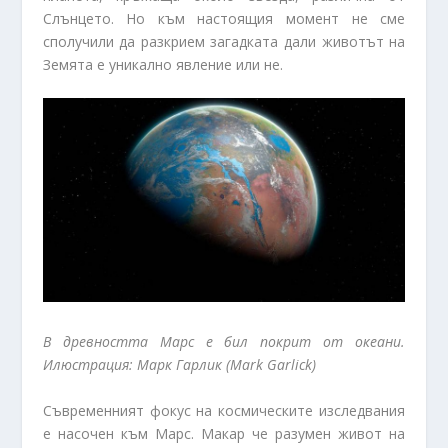
Слънцето. Но към настоящия момент не сме
сполучили да разкрием загадката дали животът на
Земята е уникално явление или не.
В древността Марс
e
бил покрит от океани.
Илюстрация: Марк Гарлик (
Mark
Garlick
)
Съвременният фокус на космическите изследвания
е насочен към Марс. Макар че разумен живот на