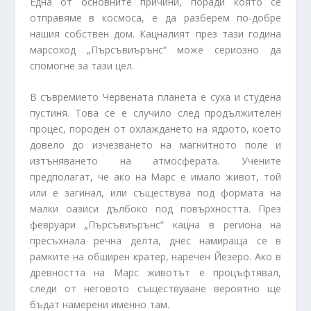
Една от основните причини, поради която се
отправяме в космоса, е да разберем по-добре
нашия собствен дом. Кацналият през тази година
марсоход „Пърсъвиърънс“ може сериозно да
спомогне за тази цел.
В съвремието Червената планета е суха и студена
пустиня. Това се е случило след продължителен
процес, породен от охлаждането на ядрото, което
довело до изчезването на магнитното поле и
изтъняването на атмосферата. Учените
предполагат, че ако на Марс е имало живот, той
или е загинал, или съществува под формата на
малки оазиси дълбоко под повърхността. През
февруари „Пърсъвиърънс“ кацна в региона на
пресъхнала речна делта, днес намираща се в
рамките на обширен кратер, наречен Йезеро. Ако в
древността на Марс животът е процъфтявал,
следи от неговото съществуване вероятно ще
бъдат намерени именно там.