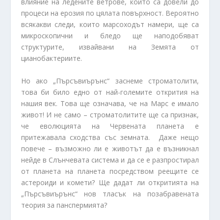
влияние на ледените ветрове, които са довели до
процеси на ерозия по цялата повърхност. Вероятно
всякакви следи, които марсоходът намери, ще са
микроскопични и бледо ще наподобяват
структурите, извайвани на Земята от
цианобактериите.
Но ако „Пърсъвиърънс“ заснеме строматолити,
това би било едно от най-големите открития на
нашия век. Това ще означава, че на Марс е имало
живот! И не само – строматолитите ще са признак,
че еволюцията на Червената планета е
притежавала сходства със земната. Даже нещо
повече – възможно ли е животът да е възникнал
нейде в Слънчевата система и да се е разпростирал
от планета на планета посредством реещите се
астероиди и комети? Ще дадат ли откритията на
„Пърсъвиърънс“ нов тласък на позабравената
теория за панспермията?