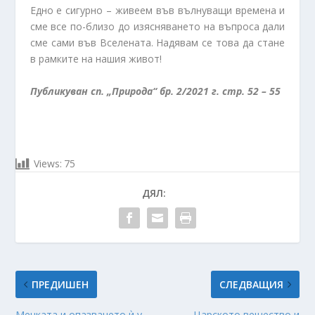
Едно е сигурно – живеем във вълнуващи времена и
сме все по-близо до изясняването на въпроса дали
сме сами във Вселената. Надявам се това да стане
в рамките на нашия живот!
Публикуван сп. „Природа“ бр. 2/2021 г. стр. 52 – 55
Views:
75
ДЯЛ:
ПРЕДИШЕН
СЛЕДВАЩИЯ
Мечката и опазването ѝ у
Царското вещество и