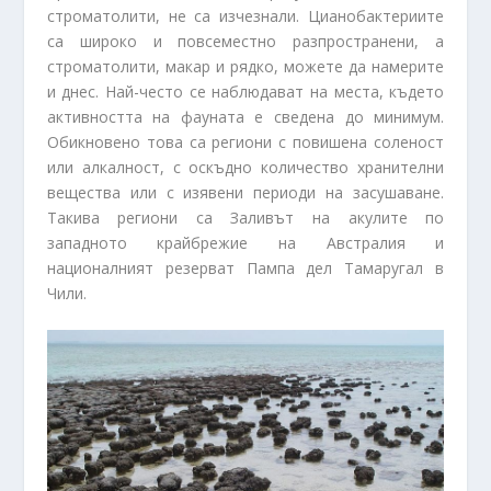
строматолити, не са изчезнали. Цианобактериите
са широко и повсеместно разпространени, а
строматолити, макар и рядко, можете да намерите
и днес. Най-често се наблюдават на места, където
активността на фауната е сведена до минимум.
Обикновено това са региони с повишена соленост
или алкалност, с оскъдно количество хранителни
вещества или с изявени периоди на засушаване.
Такива региони са Заливът на акулите по
западното крайбрежие на Австралия и
националният резерват Пампа дел Тамаругал в
Чили.