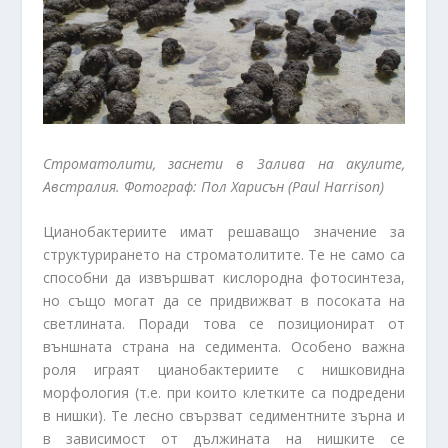
Строматолити, заснети в Залива на акулите,
Австралия. Фотограф: Пол Харисън (
Paul
Harrison
)
Цианобактериите имат решаващо значение за
структурирането на строматолитите. Те не само са
способни да извършват кислородна фотосинтеза,
но също могат да се придвижват в посоката на
светлината. Поради това се позиционират от
външната страна на седимента. Особено важна
роля играят цианобактериите с нишковидна
морфология (т.е. при които клетките са подредени
в нишки). Те лесно свързват седиментните зърна и
в зависимост от дължината на нишките се