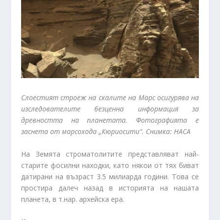
Слоестият строеж на скалите на Марс осигурява на
изследователите безценна информация за
древността на планетата. Фотографията е
заснета от марсохода „Кюриосити“. Снимка: НАСА
На Земята строматолитите представляват най-
старите фосилни находки, като някои от тях биват
датирани на възраст 3.5 милиарда години. Това се
простира далеч назад в историята на нашата
планета, в т.нар. архейска ера.