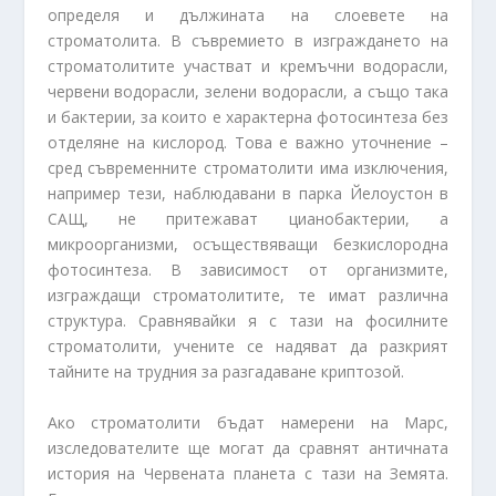
определя и дължината на слоeвете на
строматолита. В съвремието в изграждането на
строматолитите участват и кремъчни водорасли,
червени водорасли, зелени водорасли, а също така
и бактерии, за които е характерна фотосинтеза без
отделяне на кислород. Това е важно уточнение –
сред съвременните строматолити има изключения,
например тези, наблюдавани в парка Йелоустон в
САЩ, не притежават цианобактерии, а
микроорганизми, осъществяващи безкислородна
фотосинтеза. В зависимост от организмите,
изграждащи строматолитите, те имат различна
структура. Сравнявайки я с тази на фосилните
строматолити, учените се надяват да разкрият
тайните на трудния за разгадаване криптозой.
Ако строматолити бъдат намерени на Марс,
изследователите ще могат да сравнят античната
история на Червената планета с тази на Земята.