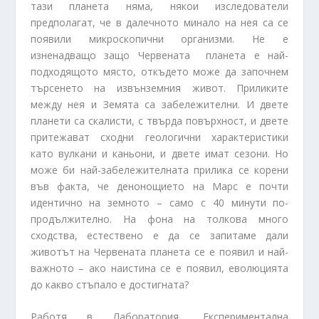
тази планета няма, някои изследователи
предполагат, че в далечното минало на нея са се
появили микроскопични организми. Не е
изненадващо защо Червената планета е най-
подходящото място, откъдето може да започнем
търсенето на извънземния живот. Приликите
между нея и Земята са забележителни. И двете
планети са скалисти, с твърда повърхност, и двете
притежават сходни геологични характеристики
като вулкани и каньони, и двете имат сезони. Но
може би най-забележителната прилика се корени
във факта, че денонощието на Марс е почти
идентично на земното – само с 40 минути по-
продължително. На фона на толкова много
сходства, естествено е да се запитаме дали
животът на Червената планета се е появил и най-
важното – ако наистина се е появил, еволюцията
до какво стъпало е достигната?
Работя в Лаборатория „Експериментална