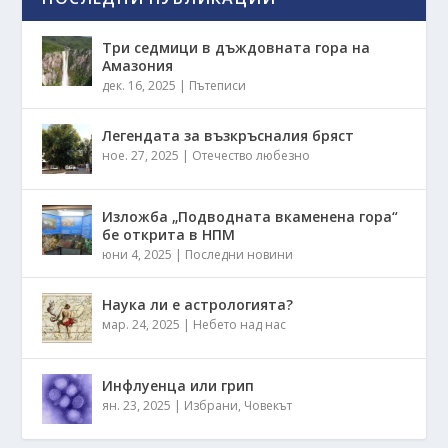
Три седмици в дъждовната гора на
Амазония
дек. 16, 2025
|
Пътеписи
Легендата за възкръсналия бряст
ное. 27, 2025
|
Отечество любезно
Изложба „Подводната вкаменена гора“
бе открита в НПМ
юни 4, 2025
|
Последни новини
Наука ли е астрологията?
мар. 24, 2025
|
Небето над нас
Инфлуенца или грип
ян. 23, 2025
|
Избрани
,
Човекът