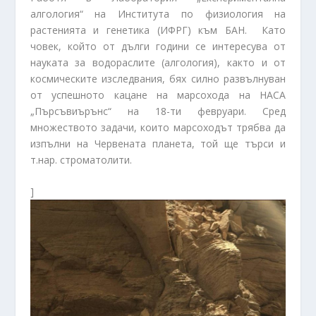
алгология“ на Института по физиология на
растенията и генетика (ИФРГ) към БАН. Като
човек, който от дълги години се интересува от
науката за водораслите (алгология), както и от
космическите изследвания, бях силно развълнуван
от успешното кацане на марсохода на НАСА
„Пърсъвиърънс“ на 18-ти февруари. Сред
множеството задачи, които марсоходът трябва да
изпълни на Червената планета, той ще търси и
т.нар. строматолити.
]