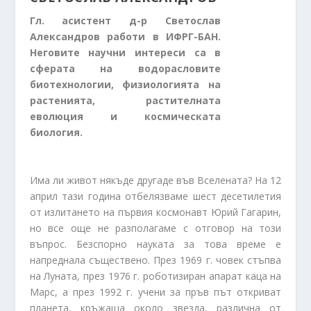
Гл. асистент д-р Светослав
Александров работи в ИФРГ-БАН.
Неговите научни интереси са в
сферата на водорасловите
биотехнологии, физиологията на
растенията, растителната
еволюция и космическата
биология.
Има ли живот някъде другаде във Вселената? На 12
април тази година отбелязваме шест десетилетия
от излитането на първия космонавт Юрий Гагарин,
но все още не разполагаме с отговор на този
въпрос. Безспорно науката за това време е
напреднала съществено. През 1969 г. човек стъпва
на Луната, през 1976 г. роботизиран апарат каца на
Марс, а през 1992 г. учени за пръв път откриват
планета, кръжаща около звезда, различна от