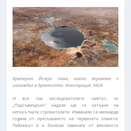
Кратерът Йезеро така, както вероятно е
изглеждал в древността. Илюстрация: НАСА
И все пак изследователите смятат, че
„Пърсъвиърънс“ надали ще се натъкне на
непокътнати строматолити. Изминали са милиарди
години от пресъхването на Червената планета.
Пейзажът ѝ е белязан завинаги от вековното