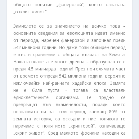
общото понятие „фанерозой“, което означава
„открит живот“.
Замислете се за значението на всичко това –
основните сведения за еволюцията идват именно
от периода, наречен фанерозой и започнал преди
542 милиона години. Но даже този обширен период
е къс в сравнение с общата възраст на Земята.
Нашата планета е много древна – образувала се е
преди 4.5 милиарда години! През по-голямата част
от времето отпреди 542 милиона години, вероятно
изключвайки най-ранната хадейска епоха, Земята
не е била пуста – тогава са властвали
едноклетъчните организми. Те трудно се
превръщат във вкаменелости, поради което
познанията ни за този период, заемащ 80% от
земната история, са оскъдни и ние понякога го
наричаме с понятието „криптозой“, означаващо
„скрит живот“. Сред малкото фосилни находки са