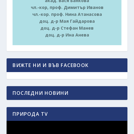
акад. Вася Банкова
чл.-кор, проф. Димитър Иванов
чл.-кор. проф. Нина Атанасова
доц. д-р Мая Гайдарова
доц. д-р Стефан Манев
доц. д-р Ина Анева
ВИЖТЕ НИ И ВЪВ FACEBOOK
ПОСЛЕДНИ НОВИНИ
ПРИРОДА TV
Видео