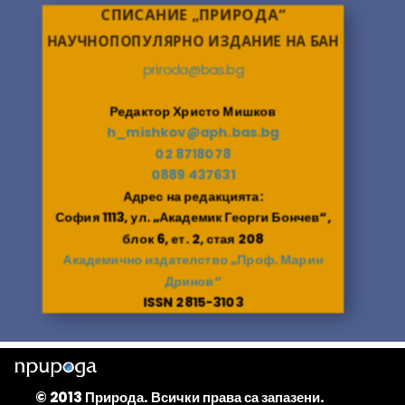
СПИСАНИЕ „ПРИРОДА“
НАУЧНОПОПУЛЯРНО ИЗДАНИЕ НА БАН
priroda@bas.bg
Редактор Христо Мишков
h_mishkov@aph.bas.bg
02 8718078
0889 437631
Адрес на редакцията:
София 1113, ул. „Академик Георги Бончев“,
блок 6, ет. 2, стая 208
Академично издателство „Проф. Марин
Дринов“
ISSN 2815-3103
© 2013 Природа. Всички права са запазени.