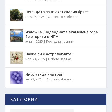
Легендата за възкръсналия бряст
ное. 27, 2025
|
Отечество любезно
Изложба „Подводната вкаменена гора“
бе открита в НПМ
юни 4, 2025
|
Последни новини
Наука ли е астрологията?
мар. 24, 2025
|
Небето над нас
Инфлуенца или грип
ян. 23, 2025
|
Избрани
,
Човекът
КАТЕГОРИИ