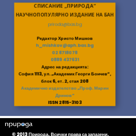
СПИСАНИЕ „ПРИРОДА“
НАУЧНОПОПУЛЯРНО ИЗДАНИЕ НА БАН
priroda@bas.bg
Редактор Христо Мишков
h_mishkov@aph.bas.bg
02 8718078
0889 437631
Адрес на редакцията:
София 1113, ул. „Академик Георги Бончев“,
блок 6, ет. 2, стая 208
Академично издателство „Проф. Марин
Дринов“
ISSN 2815-3103
© 2013 Природа. Всички права са запазени.