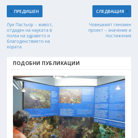
ПРЕДИШЕН
СЛЕДВАЩИЯ
Луи Пастьор – живот,
Човешкият геномен
отдаден на науката в
проект – значение и
полза на здравето и
постижения
благоденствието на
хората
ПОДОБНИ ПУБЛИКАЦИИ