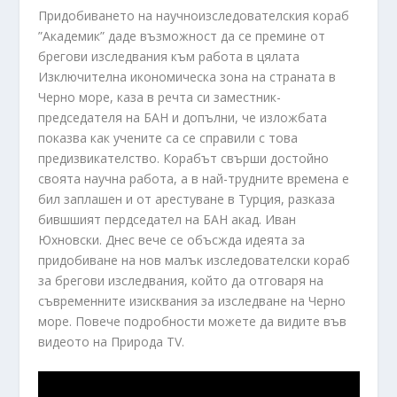
Придобиването на научноизследователския кораб
”Академик” даде възможност да се премине от
брегови изследвания към работа в цялата
Изключителна икономическа зона на страната в
Черно море, каза в речта си заместник-
председателя на БАН и допълни, че изложбата
показва как учените са се справили с това
предизвикателство. Корабът свърши достойно
своята научна работа, а в най-трудните времена е
бил заплашен и от арестуване в Турция, разказа
бившшият пердседател на БАН акад. Иван
Юхновски. Днес вече се объсжда идеята за
придобиване на нов малък изследователски кораб
за брегови изследвания, който да отговаря на
съвременните изисквания за изследване на Черно
море. Повече подробности можете да видите във
видеото на Природа TV.